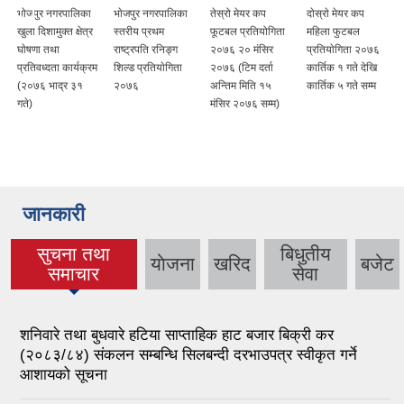
भाेजपुर नगरपालिका
भाेजपुर नगरपालिका
तेस्रो मेयर कप
दाेस्राे मेयर कप
खुला दिशामुक्त क्षेत्र
स्तरीय प्रथम
फूटबल प्रतियोगिता
महिला फुटबल
घाेषणा तथा
राष्ट्रपति रनिङ्ग
२०७६ २० मंसिर
प्रतियाेगिता २०७६
प्रतिवध्दता कार्यक्रम
शिल्ड प्रतियाेगिता
२०७६ (टिम दर्ता
कार्तिक १ गते देखि
(२०७६ भाद्र ३१
२०७६
अन्तिम मिति १५
कार्तिक ५ गते सम्म
गते)
मंसिर २०७६ सम्म)
जानकारी
सुचना तथा
बिधुतीय
याेजना
खरिद
बजेट
(active tab)
समाचार
सेवा
शनिवारे तथा बुधवारे हटिया साप्ताहिक हाट बजार बिक्री कर
(२०८३/८४) संकलन सम्बन्धि सिलबन्दी दरभाउपत्र स्वीकृत गर्ने
आशायको सूचना