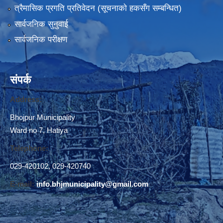
त्रैमासिक प्रगति प्रतिवेदन (सूचनाकाे हकसँग सम्बन्धित)
भाेजपुर नगरपालिका द्वारा संचालित "२७अाैं अन्तर्राष्टि्य विश्व अपाङ्ग दिवस" २०७५ मङसिर २७ गते ।
सार्वजनिक सुनुवाई
सार्वजनिक परीक्षण
संपर्क
Address:
Bhojpur Municipality
Ward no 7, Hatiya
Telephone:
029-420102
,
029-420740
E-mail:
info.bhjmunicipality@gmail.com
स्थानीय तहमा करारमा जनशक्ति व्यवस्थापन गर्ने सम्बन्धी नमूना कार्यविधि, २०७४ (१२.९)