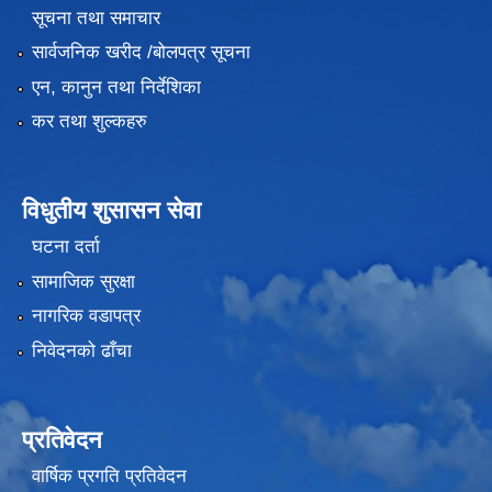
सूचना तथा समाचार
सार्वजनिक खरीद /बोलपत्र सूचना
एन, कानुन तथा निर्देशिका
कर तथा शुल्कहरु
विधुतीय शुसासन सेवा
दाेस्राे मेयर कप महिला फुटबल प्रतियाेगिता २०७६ कार्तिक १ गते देखि कार्तिक ५ गते सम्म
घटना दर्ता
सामाजिक सुरक्षा
नागरिक वडापत्र
भाेजपुर नगरपालिका स्तरीय प्रथम राष्ट्रपति रनिङ्ग शिल्ड प्रतियाेगिता २०७६
निवेदनको ढाँचा
"कोभिड - १९ को रोकथाम तथा नियन्त्रणका क्रममा भएको आवगमन निषेधबाट उत्पन्न परिस्थितिमा लिक्षित परिवारलाई राहत उपलब्ध गराउने सम्बन्धी मार्गदर्शन -२०७६"
प्रतिवेदन
दाेस्राे मेयर कप खुल्ला पुरुष फुटवल प्रतियाेगिता २०७५ फाल्गुण १७ देखि २४ सम्मकाे केही झलकहरु
वार्षिक प्रगति प्रतिवेदन