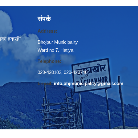
संपर्क
Address:
नाकाे हकसँग
Bhojpur Municipality
Ward no 7, Hatiya
Telephone:
029-420102
,
029-420740
E-mail:
info.bhjmunicipality@gmail.com