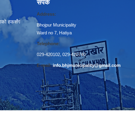
संपर्क
Address:
नाकाे हकसँग
Bhojpur Municipality
Ward no 7, Hatiya
Telephone:
029-420102
,
029-420740
E-mail:
info.bhjmunicipality@gmail.com