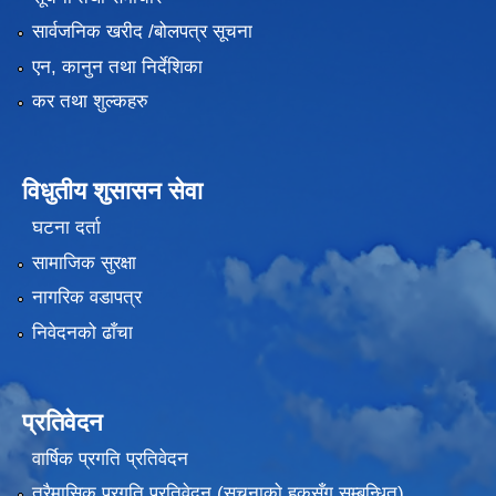
भाेजपुर नगरपालिका द्वारा संचालित "२७अाैं अन्तर्राष्टि्य विश्व अपाङ्ग दिवस" २०७५ मङसिर २७ गते ।
सार्वजनिक खरीद /बोलपत्र सूचना
एन, कानुन तथा निर्देशिका
कर तथा शुल्कहरु
विधुतीय शुसासन सेवा
घटना दर्ता
सामाजिक सुरक्षा
नागरिक वडापत्र
निवेदनको ढाँचा
प्रतिवेदन
स्थानीय तहमा करारमा जनशक्ति व्यवस्थापन गर्ने सम्बन्धी नमूना कार्यविधि, २०७४ (१२.९)
वार्षिक प्रगति प्रतिवेदन
त्रैमासिक प्रगति प्रतिवेदन (सूचनाकाे हकसँग सम्बन्धित)