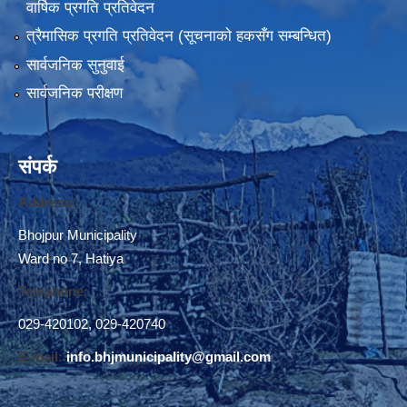
वार्षिक प्रगति प्रतिवेदन
भाेजपुर नगरपालिका द्वारा संचालित "२७अाैं अन्तर्राष्टि्य विश्व अपाङ्ग दिवस" २०७५ मङसिर २७ गते ।
त्रैमासिक प्रगति प्रतिवेदन (सूचनाकाे हकसँग सम्बन्धित)
सार्वजनिक सुनुवाई
सार्वजनिक परीक्षण
संपर्क
Address:
Bhojpur Municipality
Ward no 7, Hatiya
Telephone:
029-420102
,
029-420740
स्थानीय तहमा करारमा जनशक्ति व्यवस्थापन गर्ने सम्बन्धी नमूना कार्यविधि, २०७४ (१२.९)
E-mail:
info.bhjmunicipality@gmail.com