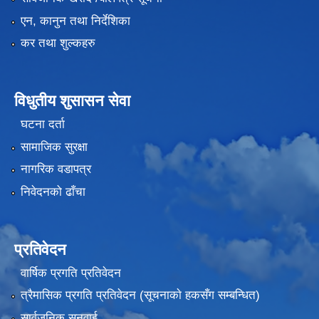
भाेजपुर नगरपालिका द्वारा संचालित "२७अाैं अन्तर्राष्टि्य विश्व अपाङ्ग दिवस" २०७५ मङसिर २७ गते ।
एन, कानुन तथा निर्देशिका
कर तथा शुल्कहरु
विधुतीय शुसासन सेवा
घटना दर्ता
सामाजिक सुरक्षा
नागरिक वडापत्र
निवेदनको ढाँचा
प्रतिवेदन
वार्षिक प्रगति प्रतिवेदन
स्थानीय तहमा करारमा जनशक्ति व्यवस्थापन गर्ने सम्बन्धी नमूना कार्यविधि, २०७४ (१२.९)
त्रैमासिक प्रगति प्रतिवेदन (सूचनाकाे हकसँग सम्बन्धित)
सार्वजनिक सुनुवाई